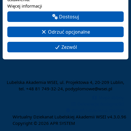
Więcej informacji
Dostosuj
Odrzuć opcjonalne
Zezwól
Lubelska Akademia WSEI, ul. Projektowa 4, 20-209 Lublin,
tel. +48 81 749-32-24, podyplomowe@wsei.pl
Mapa strony
Deklaracja dostępności
Zmień ustawienia cookies
Wirtualny Dziekanat Lubelskiej Akademii WSEI v4.3.0.96
Copyright © 2026
APR SYSTEM